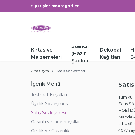
Siparişlerim
Kategoriler
Stencil
Kırtasiye
Dekopaj
H
(Hazır
Malzemeleri
Kağıtları
B
Şablon)
Ana Sayfa
Satış Sözleşmesi
İçerik Menü
Satı
Teslimat Koşulları
Tüm kulla
Üyelik Sözleşmesi
Satış Sö
HOBİ D
Satış Sözleşmesi
Madde -
Garanti ve İade Koşulları
Is bu söz
4077 say
Gizlilik ve Güvenlik