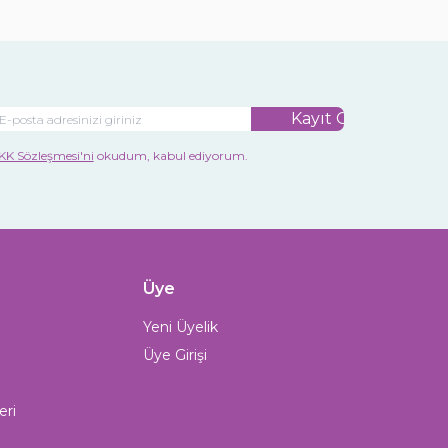
Kayıt Ol
KK Sözleşmesi'ni
okudum, kabul ediyorum.
Üye
Yeni Üyelik
Üye Girişi
eri