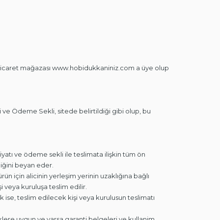
-ticaret mağazası www.hobidukkaniniz.com a üye olup
ve Ödeme Sekli, sitede belirtildiği gibi olup, bu
iyatı ve ödeme sekli ile teslimata ilişkin tüm ön
diğini beyan eder.
ün için alicinin yerleşim yerinin uzaklığına bağlı
i veya kuruluşa teslim edilir.
 ise, teslim edilecek kişi veya kurulusun teslimatı
liklere uygun ve varsa garanti belgeleri ve kullanim