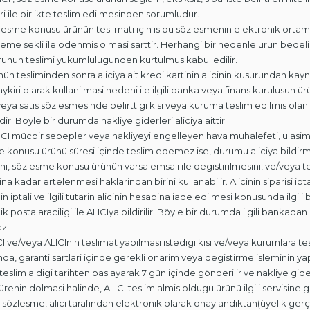
ari ile birlikte teslim edilmesinden sorumludur.
zlesme konusu ürünün teslimati için is bu sözlesmenin elektronik ortamd
deme sekli ile ödenmis olmasi sarttir. Herhangi bir nedenle ürün bedeli
rünün teslimi yükümlülügünden kurtulmus kabul edilir.
ünün tesliminden sonra aliciya ait kredi kartinin alicinin kusurundan kay
ykiri olarak kullanilmasi nedeni ile ilgili banka veya finans kurulusun 
veya satis sözlesmesinde belirttigi kisi veya kuruma teslim edilmis ol
ir. Böyle bir durumda nakliye giderleri aliciya aittir.
TICI mücbir sebepler veya nakliyeyi engelleyen hava muhalefeti, ulasim
 konusu ürünü süresi içinde teslim edemez ise, durumu aliciya bildirme
ni, sözlesme konusu ürünün varsa emsali ile degistirilmesini, ve/veya 
a kadar ertelenmesi haklarindan birini kullanabilir. Alicinin siparisi ipt
inin iptali ve ilgili tutarin alicinin hesabina iade edilmesi konusunda il
ik posta araciligi ile ALICIya bildirilir. Böyle bir durumda ilgili ban
z.
ICI ve/veya ALICInin teslimat yapilmasi istedigi kisi ve/veya kurumlara t
a, garanti sartlari içinde gerekli onarim veya degistirme isleminin yapil
n teslim aldigi tarihten baslayarak 7 gün içinde gönderilir ve nakliye gid
ürenin dolmasi halinde, ALICI teslim almis oldugu ürünü ilgili servisin
bu sözlesme, alici tarafindan elektronik olarak onaylandiktan(üyelik g