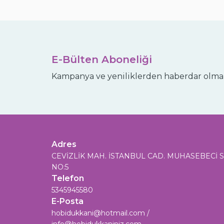
E-Bülten Aboneliği
Kampanya ve yeniliklerden haberdar olmak
Adres
CEVİZLİK MAH. İSTANBUL CAD. MUHASEBECİ S
NO:5
Telefon
5345945580
E-Posta
hobidukkani@hotmail.com /
info@hobidukkaniniz.com