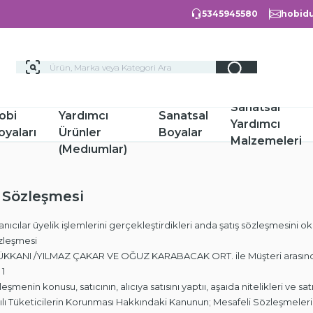
5345945580
hobidu
Hobi
Sanatsal
obi
Yardımcı
Sanatsal
Yardımcı
oyaları
Ürünler
Boyalar
Malzemeleri
(Medıumlar)
ş Sözleşmesi
nıcılar üyelik işlemlerini gerçekleştirdikleri anda şatış sözleşmesini oku
zleşmesi
ÜK
KANI /YILMAZ ÇAKAR VE OĞUZ KARABACAK ORT. ile Müşteri arasında
 1
leşmenin konusu, satıcının, alıcıya satısını yaptıı, aşaıda nitelikleri ve satış 
ılı Tüketicilerin Korunması Hakkındaki Kanunun; Mesafeli Sözleşmele