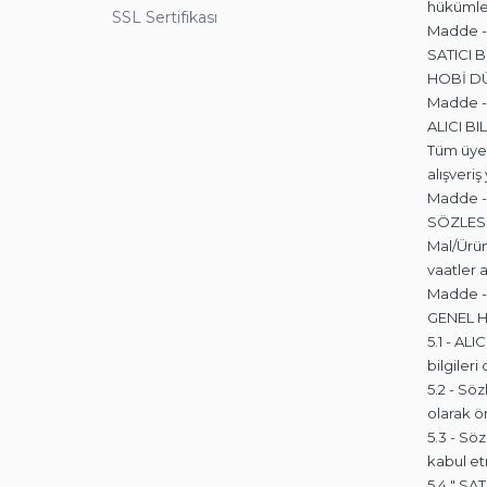
hükümler
SSL Sertifikası
Madde -
SATICI B
HOBİ D
Madde -
ALICI BI
Tüm üye
alışveriş
Madde -
SÖZLESM
Mal/Ürün
vaatler 
Madde -
GENEL 
5.1 - ALI
bilgiler
5.2 - Sö
olarak ön
5.3 - Sö
kabul e
5.4 " SA