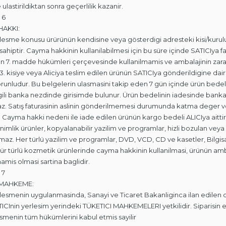
ulastirildiktan sonra geçerlilik kazanir.
 6
HAKKI:
özlesme konusu ürürünün kendisine veya gösterdigi adresteki kisi/kurul
sahiptir. Cayma hakkinin kullanilabilmesi için bu süre içinde SATICIya f
n 7. madde hükümleri çerçevesinde kullanilmamis ve ambalajinin zarar
3. kisiye veya Aliciya teslim edilen ürünün SATICIya gönderildigine dair k
orunludur. Bu belgelerin ulasmasini takip eden 7 gün içinde ürün bedeli
lgili banka nezdinde girisimde bulunur. Ürün bedelinin iadesinde banka
z. Satış faturasinin aslinin gönderilmemesi durumunda katma deger ve
 Cayma hakki nedeni ile iade edilen ürünün kargo bedeli ALICIya aittir. 
animlik ürünler, kopyalanabilir yazilim ve programlar, hizli bozulan vey
amaz. Her türlü yazilim ve programlar, DVD, VCD, CD ve kasetler, Bilgisay
Hür türlü kozmetik ürünlerinde cayma hakkinin kullanilmasi, ürünün a
mamis olmasi sartina baglidir.
 7
 MAHKEME:
zlesmenin uygulanmasinda, Sanayi ve Ticaret Bakanliginca ilan edilen 
ICInin yerlesim yerindeki TÜKETICI MAHKEMELERI yetkilidir. Siparisin
smenin tüm hükümlerini kabul etmis sayilir