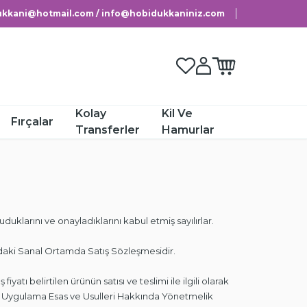
kkani@hotmail.com / info@hobidukkaniniz.com
Favorilerim
Hesabım
Sepetim
Kolay
Kil Ve
Fırçalar
Transferler
Hamurlar
duklarını ve onayladıklarını kabul etmiş sayılırlar.
ki Sanal Ortamda Satış Sözleşmesidir.
fiyatı belirtilen ürünün satısı ve teslimi ile ilgili olarak
ri Uygulama Esas ve Usulleri Hakkında Yönetmelik