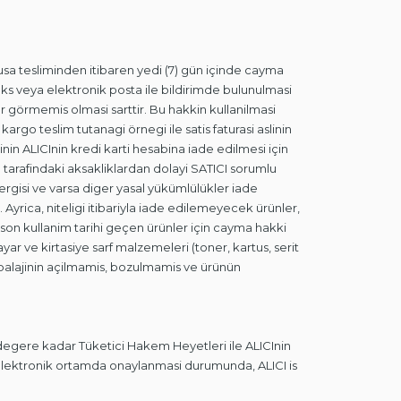
usa tesliminden itibaren yedi (7) gün içinde cayma
aks veya elektronik posta ile bildirimde bulunulmasi
 görmemis olmasi sarttir. Bu hakkin kullanilmasi
argo teslim tutanagi örnegi ile satis faturasi aslinin
nin ALICInin kredi karti hesabina iade edilmesi için
 tarafindaki aksakliklardan dolayi SATICI sorumlu
rgisi ve varsa diger yasal yükümlülükler iade
Ayrica, niteligi itibariyla iade edilemeyecek ürünler,
a son kullanim tarihi geçen ürünler için cayma hakki
ar ve kirtasiye sarf malzemeleri (toner, kartus, serit
mbalajinin açilmamis, bozulmamis ve ürünün
degere kadar Tüketici Hakem Heyetleri ile ALICInin
 elektronik ortamda onaylanmasi durumunda, ALICI is