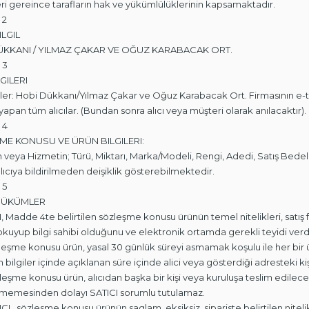
i gereince tarafların hak ve yükümlülüklerinin kapsamaktadır.
 2
ILGIL
ÜKKANI / YILMAZ ÇAKAR VE OĞUZ KARABACAK ORT.
 3
LGILERI
ler: Hobi Dükkanı/Yılmaz Çakar ve Oğuz Karabacak Ort. Firmasının e
 yapan tüm alıcılar. (Bundan sonra alıcı veya müşteri olarak anılacaktır).
 4
E KONUSU VE ÜRÜN BILGILERI:
 veya Hizmetin; Türü, Miktarı, Marka/Modeli, Rengi, Adedi, Satış Bedeli 
alıcıya bildirilmeden deişiklik gösterebilmektedir.
 5
HÜKÜMLER
CI, Madde 4te belirtilen sözleşme konusu ürünün temel nitelikleri, satış f
i okuyup bilgi sahibi olduğunu ve elektronik ortamda gerekli teyidi ver
zleşme konusu ürün, yasal 30 günlük süreyi asmamak koşulu ile her bir ür
 bilgiler içinde açıklanan süre içinde alici veya gösterdiği adresteki kiş
zleşme konusu ürün, alıcıdan başka bir kişi veya kuruluşa teslim edilecek
tmemesinden dolayı SATICI sorumlu tutulamaz.
TICI , sözlesme konusu ürünün saglam, eksiksiz, sipariste belirtilen nite