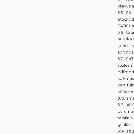
kilavuzl
5.5 - Sö
ettigi ö
SATICI ü
5.6 - Ür
hukuka a
kendisi 
zorundad
5.7 - SA
sözlesme
edilmesi
kalkmasin
karti fis
elektron
tutulama
5.8 - AL
durumund
tarafini
günlük s
5.9- Is 