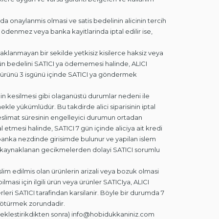
a onaylanmis olmasi ve satis bedelinin alicinin tercih
 ödenmez veya banka kayitlarinda iptal edilir ise,
naklanmayan bir sekilde yetkisiz kisilerce haksiz veya
ürün bedelini SATICI ya ödememesi halinde, ALICI
an ürünü 3 isgünü içinde SATICI ya göndermek
in kesilmesi gibi olaganüstü durumlar nedeni ile
kle yükümlüdür. Bu takdirde alici siparisinin iptal
teslimat süresinin engelleyici durumun ortadan
al etmesi halinde, SATICI 7 gün içinde aliciya ait kredi
gili banka nezdinde girisimde bulunur ve yapilan islem
kadan kaynaklanan gecikmelerden dolayi SATICI sorumlu
eslim edilmis olan ürünlerin arizali veya bozuk olmasi
masi için ilgili ürün veya ürünler SATICIya, ALICI
erleri SATICI tarafindan karsilanir. Böyle bir durumda 7
e götürmek zorundadir.
erçeklestirikdikten sonra) info@hobidukkaniniz.com