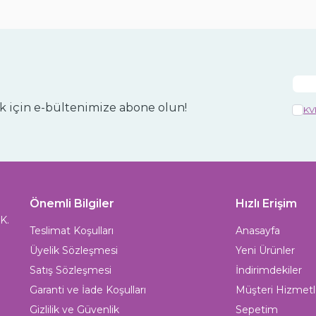
 için e-bültenimize abone olun!
KV
Önemli Bilgiler
Hızlı Erişim
K.
Teslimat Koşulları
Anasayfa
Üyelik Sözleşmesi
Yeni Ürünler
Satış Sözleşmesi
İndirimdekiler
Garanti ve İade Koşulları
Müşteri Hizmetl
Gizlilik ve Güvenlik
Sepetim