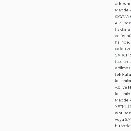
adresine 
Madde -
CAYMA 
Alici, s
hakkina 
ve ürünü
halinde, 
iadesi z
SATICI i
tutulama
edilmez.
tek kull
kullanıl
v.b) ve 
kullanil
Madde -
YETKİLİ
Is bu sö
veya SAT
bu sözle