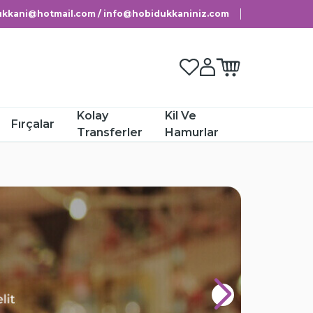
kkani@hotmail.com / info@hobidukkaniniz.com
Favorilerim
Hesabım
Sepetim
Kolay
Kil Ve
Fırçalar
Transferler
Hamurlar