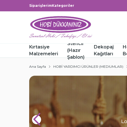
Siparişlerim
Kategoriler
Stencil
Kırtasiye
Dekopaj
H
(Hazır
Malzemeleri
Kağıtları
B
Şablon)
Ana Sayfa
HOBİ YARDIMCI ÜRÜNLER (MEDIUMLAR)