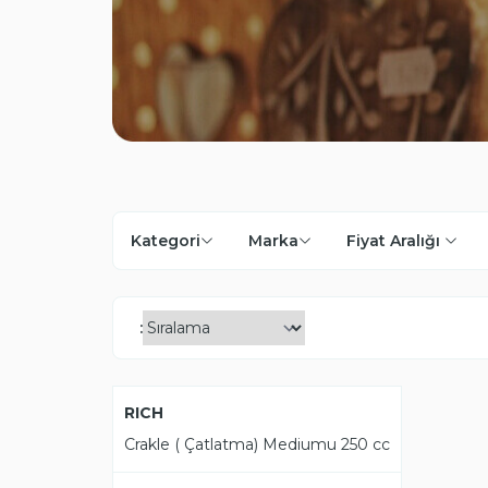
Kategori
Marka
Fiyat Aralığı 
:
YENI
RICH
Crakle ( Çatlatma) Mediumu 250 cc