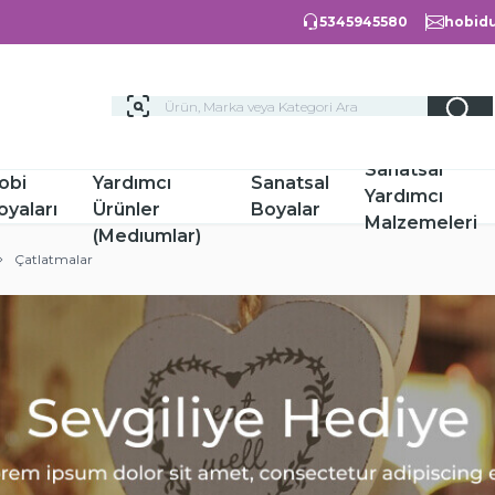
5345945580
hobidu
Hobi
Sanatsal
obi
Yardımcı
Sanatsal
Yardımcı
oyaları
Ürünler
Boyalar
Malzemeleri
(Medıumlar)
Çatlatmalar