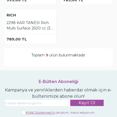
Tükendi
YENI
RICH
2298 KAR TANESİ Rich
Multi Surface 2500 cc (3.5
kg)
789,00
TL
Toplam
9
ürün bulunmaktadır.
E-Bülten Aboneliği
Kampanya ve yeniliklerden haberdar olmak için e-
bültenimize abone olun!
Kayıt Ol
KVKK Sözleşmesi'ni
okudum, kabul ediyorum.