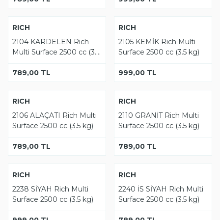
Tükendi
Tükendi
YENI
RICH
YENI
RICH
2104 KARDELEN Rich
2105 KEMİK Rich Multi
Multi Surface 2500 cc (3.5
Surface 2500 cc (3.5 kg)
kg)
789,00
TL
999,00
TL
Tükendi
Tükendi
YENI
RICH
YENI
RICH
2106 ALAÇATI Rich Multi
2110 GRANİT Rich Multi
Surface 2500 cc (3.5 kg)
Surface 2500 cc (3.5 kg)
789,00
TL
789,00
TL
Tükendi
Tükendi
YENI
RICH
YENI
RICH
2238 SİYAH Rich Multi
2240 İS SİYAH Rich Multi
Surface 2500 cc (3.5 kg)
Surface 2500 cc (3.5 kg)
999,00
TL
789,00
TL