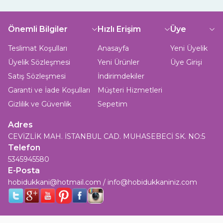
Önemli Bilgiler
Hızlı Erişim
Üye
Teslimat Koşulları
Anasayfa
Yeni Üyelik
Üyelik Sözleşmesi
Yeni Ürünler
Üye Girişi
Satış Sözleşmesi
İndirimdekiler
Garanti ve İade Koşulları
Müşteri Hizmetleri
Gizlilik ve Güvenlik
Sepetim
Adres
CEVİZLİK MAH. İSTANBUL CAD. MUHASEBECİ SK. NO:5
Telefon
5345945580
E-Posta
hobidukkani@hotmail.com / info@hobidukkaniniz.com