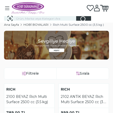
Favorilerim
Hesabım
Sepeti
Ana Sayfa
HOBİ BOYALARI
Rich Multi Surface 2500 cc (3,5 kg )
Filtrele
Sırala
Tükendi
Tükendi
YENI
RICH
YENI
RICH
2100 BEYAZ Rich Multi
2102 ANTİK BEYAZ Rich
Surface 2500 cc (3.5 kg)
Multi Surface 2500 cc (3.5
kg)
789,00
TL
999,00
TL