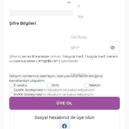
İl
İlçe
Şifre Bilgileri
Cari Kodu
Şifre
*
Şifreniz
en az 8 karakter
olmalı.
1 büyük harf, 1 küçük harf, rakam
ve
özel karakter (.#?!@$%^&*-)
içermelidir.
Mesajınız
İletişim izinlerinizi belirleyin, size yalnızca tercih ettiğiniz
kanallardan ulaşalım.
E-posta
SMS
Telefon
Üyelik Sözleşmesi
'ni okudum ve kabul ediyorum.
KVKK Sözleşmesi
'ni okudum ve kabul ediyorum.
ÜYE OL
Sosyal hesabınız ile üye olun