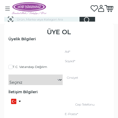
Favorilerim
Hesabım
Sepeti
ÜYE OL
Üyelik Bilgileri
Ad
*
Soyad
*
T.C. Vatandaşı Değilim
Cinsiyet
İletişim Bilgileri
Cep Telefonu
E-Posta
*