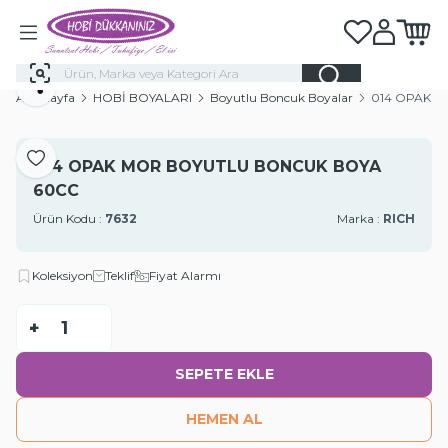
Favorilerim
Hesabım
Sepeti
Paylaş
Ana Sayfa
HOBİ BOYALARI
Boyutlu Boncuk Boyalar
014 OPAK 
Favoriye Ekle
014 OPAK MOR BOYUTLU BONCUK BOYA
60CC
Ürün Kodu :
7632
Marka :
RICH
Koleksiyon
Teklif
Fiyat Alarmı
-
+
SEPETE EKLE
HEMEN AL