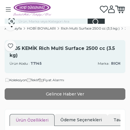
Favorilerim
Hesabım
Sepeti
Paylaş
Ana Sayfa
HOBİ BOYALARI
Rich Multi Surface 2500 cc (3,5 kg )
210
Favoriye Ekle
2105 KEMİK Rich Multi Surface 2500 cc (3.5
kg)
Ürün Kodu :
T7145
Marka :
RICH
Koleksiyon
Teklif
Fiyat Alarmı
Gelince Haber Ver
Ödeme Seçenekleri
Tavsiye
Ürün Özellikleri