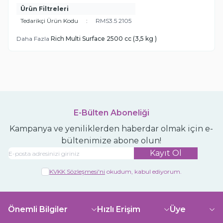
Ürün Filtreleri
Tedarikçi Ürün Kodu
:
RMS3.5 2105
Daha Fazla
Rich Multi Surface 2500 cc (3,5 kg )
E-Bülten Aboneliği
Kampanya ve yeniliklerden haberdar olmak için e-
bültenimize abone olun!
Kayıt Ol
KVKK Sözleşmesi'ni
okudum, kabul ediyorum.
Önemli Bilgiler
Hızlı Erişim
Üye