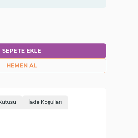
ı
SEPETE EKLE
HEMEN AL
Kutusu
İade Koşulları