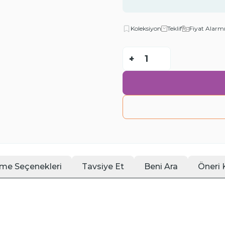
Koleksiyon
Teklif
Fiyat Alarm
-
+
me Seçenekleri
Tavsiye Et
Beni Ara
Öneri 