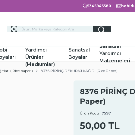
5345945580
hobidu
Hobi
Sanatsal
obi
Yardımcı
Sanatsal
Yardımcı
oyaları
Ürünler
Boyalar
Malzemeleri
(Medıumlar)
tları ( Rice paper )
8376 PİRİNÇ DEKUPAJ KAĞIDI (Rice Paper)
8376 PİRİNÇ 
Paper)
Ürün Kodu :
7597
50,00
TL