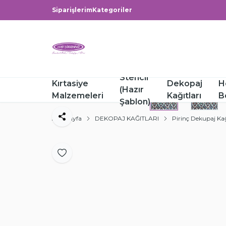
Siparişlerim
Kategoriler
Stencil
Kırtasiye
Dekopaj
H
(Hazır
Malzemeleri
Kağıtları
B
Şablon)
Ana Sayfa
DEKOPAJ KAĞITLARI
Pirinç Dekupaj Kağı
Paylaş
Favoriye Ekle