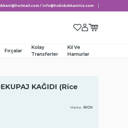
kkani@hotmail.com / info@hobidukkaniniz.com
Favorilerim
Hesabım
Sepetim
Kolay
Kil Ve
Fırçalar
Transferler
Hamurlar
DEKUPAJ KAĞIDI (Rice
Marka :
RICH