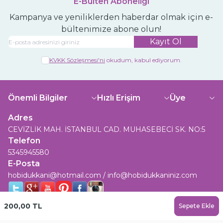
E-Bülten Aboneliği
Kampanya ve yeniliklerden haberdar olmak için e-
bültenimize abone olun!
Kayıt Ol
KVKK Sözleşmesi'ni
okudum, kabul ediyorum.
Önemli Bilgiler
Hızlı Erişim
Üye
Adres
CEVİZLİK MAH. İSTANBUL CAD. MUHASEBECİ SK. NO:5
Telefon
5345945580
E-Posta
hobidukkani@hotmail.com / info@hobidukkaniniz.com
200,00
TL
Sepete Ekle