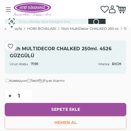
Favorilerim
Hesabım
Sepeti
Paylaş
Ana Sayfa
HOBİ BOYALARI
Rich MultiDecor CHALKED 250 cc
Ric
Favoriye Ekle
Rich MULTIDECOR CHALKED 250ml. 4526
GÜZGÜLÜ
Ürün Kodu :
7191
Marka :
RICH
Koleksiyon
Teklif
Fiyat Alarmı
-
+
SEPETE EKLE
HEMEN AL