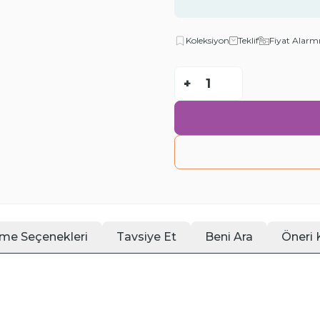
Koleksiyon
Teklif
Fiyat Alarm
-
+
me Seçenekleri
Tavsiye Et
Beni Ara
Öneri 