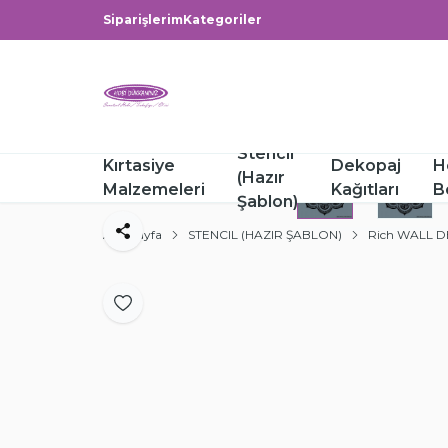
Siparişlerim
Kategoriler
Stencil
Kırtasiye
Dekopaj
H
(Hazır
Malzemeleri
Kağıtları
B
Şablon)
Ana Sayfa
STENCIL (HAZIR ŞABLON)
Rich WALL 
Paylaş
Favoriye Ekle