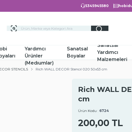
5345945580
hobidu
Hobi
Sanatsal
obi
Yardımcı
Sanatsal
Yardımcı
oyaları
Ürünler
Boyalar
Malzemeleri
(Medıumlar)
DECOR STENCILS
Rich WALL DECOR Stencıl 020 50x53 cm
Rich WALL DE
cm
Ürün Kodu :
6724
200,00
TL