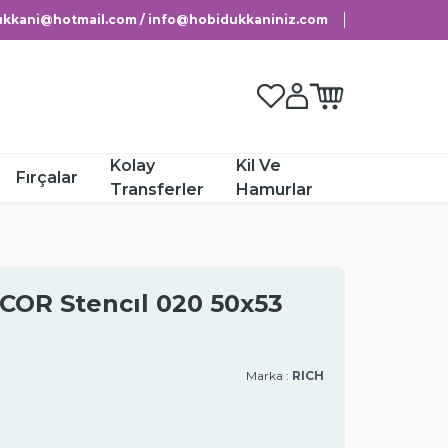
kkani@hotmail.com / info@hobidukkaniniz.com
Favorilerim
Hesabım
Sepetim
Kolay
Kil Ve
Fırçalar
Transferler
Hamurlar
COR Stencıl 020 50x53
Marka :
RICH