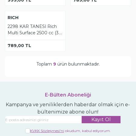
Tükendi
YENI
RICH
2298 KAR TANESİ Rich
Multi Surface 2500 cc (3.5
kg)
789,00
TL
Toplam
9
ürün bulunmaktadır.
E-Bülten Aboneliği
Kampanya ve yeniliklerden haberdar olmak için e-
bültenimize abone olun!
Kayıt Ol
KVKK Sözleşmesi'ni
okudum, kabul ediyorum.