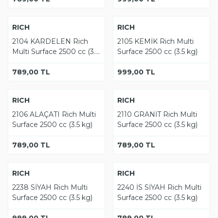
Tükendi
Tükendi
YENI
RICH
YENI
RICH
2104 KARDELEN Rich
2105 KEMİK Rich Multi
Multi Surface 2500 cc (3.5
Surface 2500 cc (3.5 kg)
kg)
789,00
TL
999,00
TL
Tükendi
Tükendi
YENI
RICH
YENI
RICH
2106 ALAÇATI Rich Multi
2110 GRANİT Rich Multi
Surface 2500 cc (3.5 kg)
Surface 2500 cc (3.5 kg)
789,00
TL
789,00
TL
Tükendi
Tükendi
YENI
RICH
YENI
RICH
2238 SİYAH Rich Multi
2240 İS SİYAH Rich Multi
Surface 2500 cc (3.5 kg)
Surface 2500 cc (3.5 kg)
999,00
TL
789,00
TL