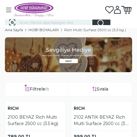
Favorilerim
Hesabım
Sepeti
Ana Sayfa
HOBİ BOYALARI
Rich Multi Surface 2500 cc (3,5 kg )
Filtrele
Sırala
(1)
Tükendi
Tükendi
YENI
RICH
YENI
RICH
2100 BEYAZ Rich Multi
2102 ANTİK BEYAZ Rich
Surface 2500 cc (3.5 kg)
Multi Surface 2500 cc (3.5
kg)
789,00
TL
999,00
TL