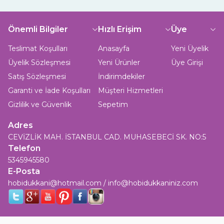
Önemli Bilgiler
Hızlı Erişim
Üye
Teslimat Koşulları
Anasayfa
Yeni Üyelik
Üyelik Sözleşmesi
Yeni Ürünler
Üye Girişi
Satış Sözleşmesi
İndirimdekiler
Garanti ve İade Koşulları
Müşteri Hizmetleri
Gizlilik ve Güvenlik
Sepetim
Adres
CEVİZLİK MAH. İSTANBUL CAD. MUHASEBECİ SK. NO:5
Telefon
5345945580
E-Posta
hobidukkani@hotmail.com / info@hobidukkaniniz.com